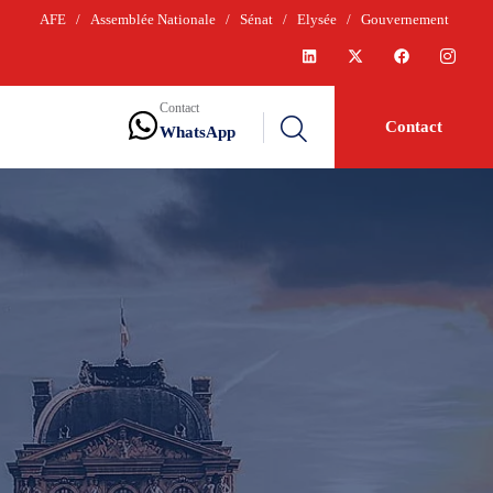
AFE
/
Assemblée Nationale
/
Sénat
/
Elysée
/
Gouvernement
Contact
Contact
WhatsApp