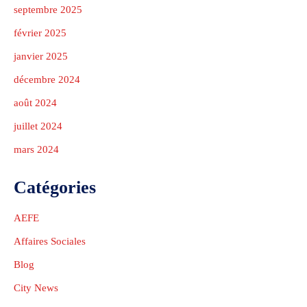
Donation Details
Exhibition Details
Template 5 – Sidebar
septembre 2025
février 2025
Template 6 – Sidebar
janvier 2025
Template 7 – Sidebar
décembre 2024
août 2024
juillet 2024
mars 2024
Catégories
AEFE
Affaires Sociales
Blog
City News