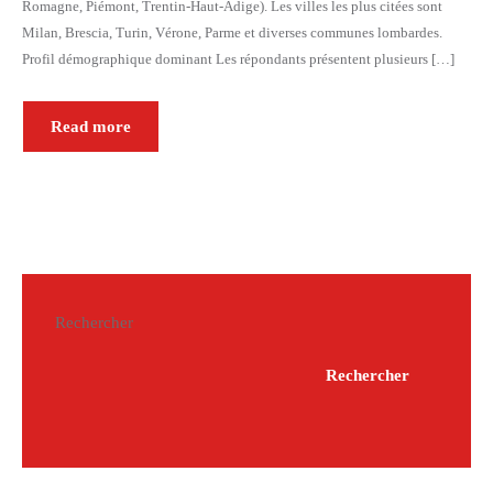
Romagne, Piémont, Trentin-Haut-Adige). Les villes les plus citées sont
Milan, Brescia, Turin, Vérone, Parme et diverses communes lombardes.
Profil démographique dominant Les répondants présentent plusieurs […]
Read more
Rechercher
Rechercher