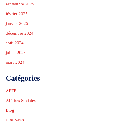
Donation Details
Exhibition Details
Template 5 – Sidebar
septembre 2025
février 2025
Template 6 – Sidebar
janvier 2025
Template 7 – Sidebar
décembre 2024
août 2024
juillet 2024
mars 2024
Catégories
AEFE
Affaires Sociales
Blog
City News