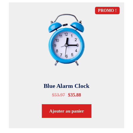
PROMO !
Blue Alarm Clock
$
53.97
$
35.88
Ajouter au panier