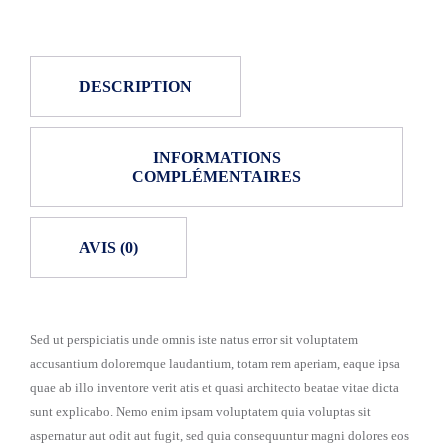
DESCRIPTION
INFORMATIONS
COMPLÉMENTAIRES
AVIS (0)
Sed ut perspiciatis unde omnis iste natus error sit voluptatem
accusantium doloremque laudantium, totam rem aperiam, eaque ipsa
quae ab illo inventore verit atis et quasi architecto beatae vitae dicta
sunt explicabo. Nemo enim ipsam voluptatem quia voluptas sit
aspernatur aut odit aut fugit, sed quia consequuntur magni dolores eos