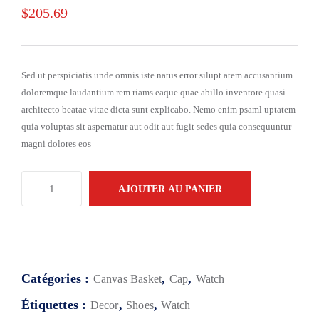
$
205.69
Sed ut perspiciatis unde omnis iste natus error silupt atem accusantium
doloremque laudantium rem riams eaque quae abillo inventore quasi
architecto beatae vitae dicta sunt explicabo. Nemo enim psaml uptatem
quia voluptas sit aspernatur aut odit aut fugit sedes quia consequuntur
magni dolores eos
AJOUTER AU PANIER
Catégories :
,
,
Canvas Basket
Cap
Watch
Étiquettes :
,
,
Decor
Shoes
Watch