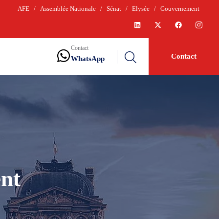
AFE
/
Assemblée Nationale
/
Sénat
/
Elysée
/
Gouvernement
Contact
Contact
WhatsApp
nt