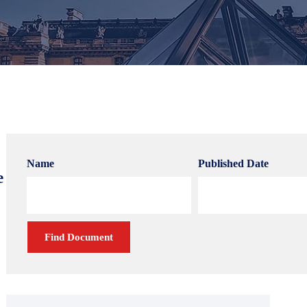
Name
Published Date
e
Find Document