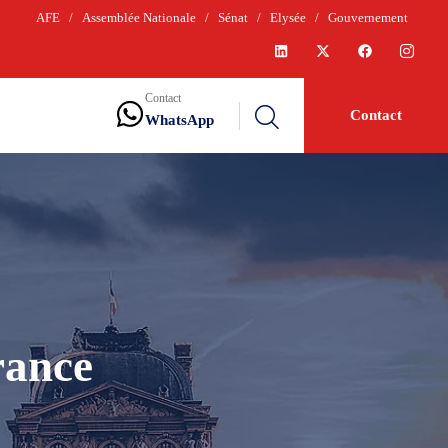
AFE
/
Assemblée Nationale
/
Sénat
/
Elysée
/
Gouvernement
Contact
Contact
WhatsApp
rance