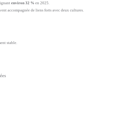
teignant
environ 32 %
en 2025.
uvent accompagnée de liens forts avec deux cultures.
ent stable.
nées