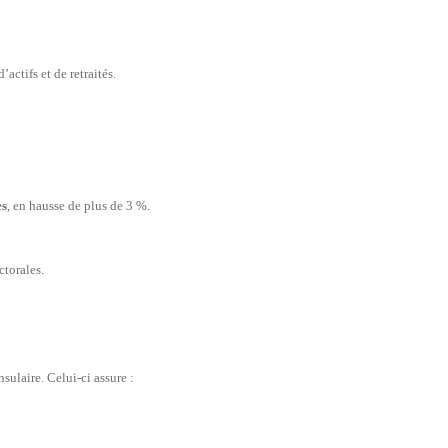
actifs et de retraités.
es
, en hausse de plus de 3 %.
ctorales.
sulaire. Celui-ci assure :