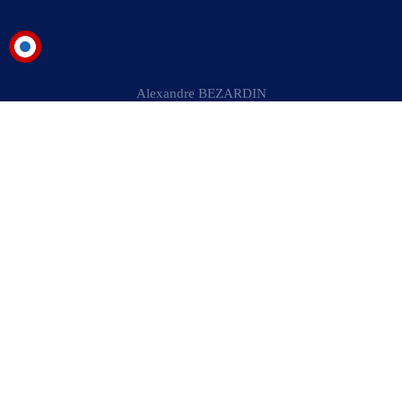
Alexandre BEZARDIN
Suivre
Couverture sanitaire
Fiscalité
Enseignement français à l’étranger
Health & medical