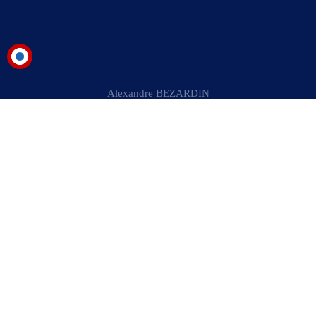
Alexandre BEZARDIN
SUIVRE
Couverture sanitaire
Fiscalité
Enseignement français à l’étranger